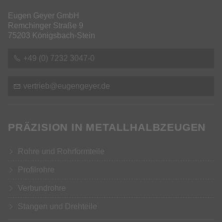
Eugen Geyer GmbH
Remchinger Straße 9
75203 Königsbach-Stein
+49 (0) 7232 3047-0
v
rtr
b
g
ng
y
r
d
PRÄZISION IN METALLHALBZEUGEN
Rohre und Rohrformteile
Profilrohre
Verbundrohre
Stangen und Drehteile