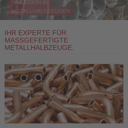
PRÄZISION IN
KONTAKT
METALLHALBZEUGEN
DOWNLOAD
IHR EXPERTE FÜR
MASSGEFERTIGTE
METALLHALBZEUGE.