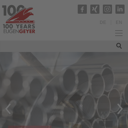
DE
EN
HOME
UNTERNEHMEN
PRODUKTE
QUALITÄT
SERVICE
NEWS
KARRIERE