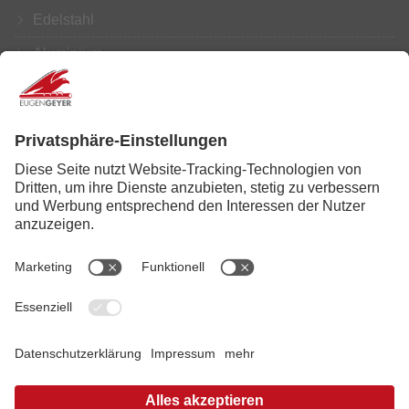
Edelstahl
Aluminium
Kupfer
Messing
Weiterbearbeitung
Service
News
Karriere
Impressum
|
Datenschutz
|
Disclaimer