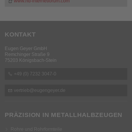
www.hd-internetforum.com
KONTAKT
Eugen Geyer GmbH
Remchinger Straße 9
75203 Königsbach-Stein
+49 (0) 7232 3047-0
v
rtr
b
g
ng
y
r
d
PRÄZISION IN METALLHALBZEUGEN
Rohre und Rohrformteile