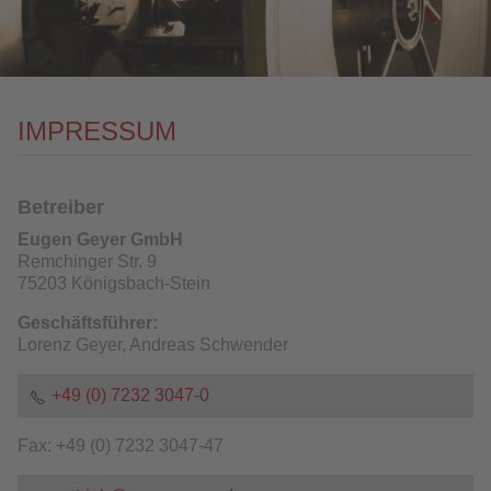
KONTAKT
DOWNLOAD
IMPRESSUM
Betreiber
Eugen Geyer GmbH
Remchinger Str. 9
75203 Königsbach-Stein
Geschäftsführer:
Lorenz Geyer, Andreas Schwender
+49 (0) 7232 3047-0
Fax: +49 (0) 7232 3047-47