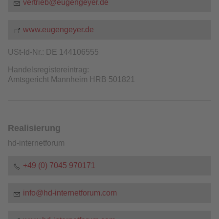
v
rtr
b
g
ng
y
r
d
www.eugengeyer.de
USt-Id-Nr.: DE 144106555
Handelsregistereintrag:
Amtsgericht Mannheim HRB 501821
Realisierung
hd-internetforum
+49 (0) 7045 970171
nf
hd-
nt
rn
tf
r
m
c
m