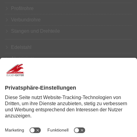
Profilrohre
Verbundrohre
Stangen und Drehteile
Edelstahl
Aluminium
Kupfer
Messing
Weiterbearbeitung
Service
News
Karriere