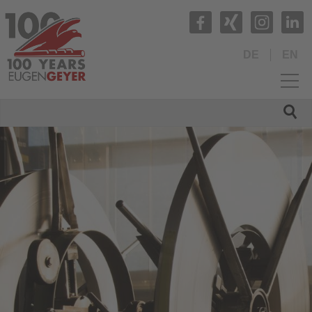
DE
EN
HOME
UNTERNEHMEN
PRODUKTE
QUALITÄT
SERVICE
NEWS
KARRIERE