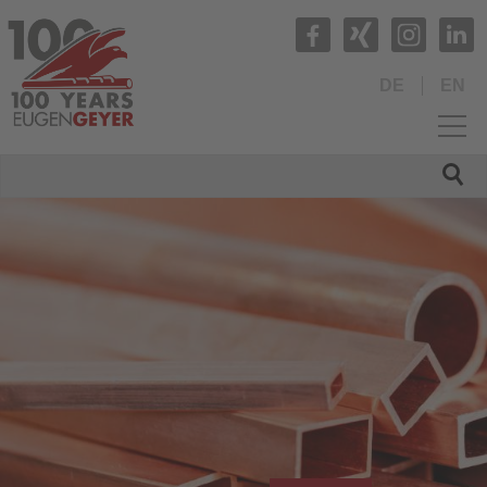
DE
EN
HOME
UNTERNEHMEN
PRODUKTE
Fertigungsspektrum
Rohre und Rohrformteile
Profilrohre
Verbundrohre
Stangen und Drehteile