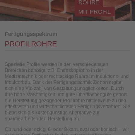
ROHRE
Komponentenfertigung
MIT PROFIL
Werkstoffe
Weiterbearbeitung
Fertigungsspektrum
Referenzen
PROFILROHRE
Branchen
QUALITÄT
Spezielle Profile werden in den verschiedensten
Bereichen benötigt, z.B. Endoskoprohre in der
Medizintechnik oder rechteckige Rohre im Induktions- und
SERVICE
Induktorbau. Dank der Fertigungstechnik Ziehen ergibt
sich eine Vielzahl von Gestaltungsmöglichkeiten. Durch
NEWS
ihre hohe Maßhaltigkeit und gute Oberflächengüte gehört
die Herstellung gezogener Profilrohre mittlerweile zu den
KARRIERE
effektivsten und wirtschaftlichsten Fertigungsverfahren. Sie
bietet sich als kostengünstige Alternative zur
KONTAKT
spanbearbeitenden Herstellung an.
Ob rund oder eckig, 6- oder 8-kant, oval oder konisch – wir
DOWNLOAD