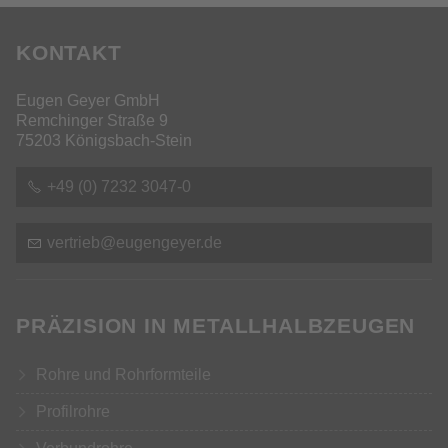
KONTAKT
Eugen Geyer GmbH
Remchinger Straße 9
75203 Königsbach-Stein
+49 (0) 7232 3047-0
v
rtr
b
g
ng
y
r
d
PRÄZISION IN METALLHALBZEUGEN
Rohre und Rohrformteile
Profilrohre