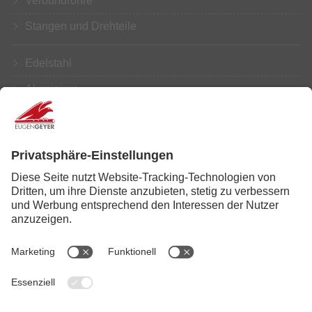
Verbundrohre
Stangen und Drehteile
Edelstahl
Aluminium
Kupfer
Messing
Weiterbearbeitung
Service
News
Karriere