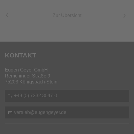
<
Zur Übersicht
>
KONTAKT
Eugen Geyer GmbH
Remchinger Straße 9
75203 Königsbach-Stein
+49 (0) 7232 3047-0
v
rtr
b
g
ng
y
r
d