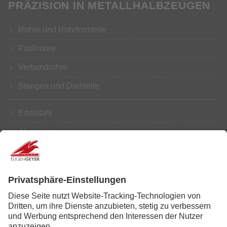
PRÄZISION IN METALLHALBZEUGEN
Rohre und Rohrformteile
Profilrohre
Verbundrohre
Stangen und Drehteile
Edelstahl
Aluminium
Kupfer
Messing
Weiterbearbeitung
Service