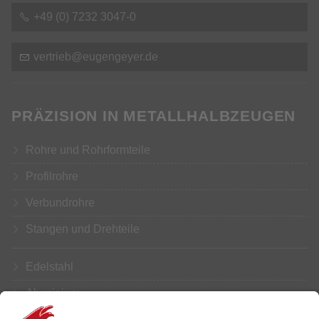
+49 (0) 7232 3047-0
v
rtr
b
g
ng
y
r
d
PRÄZISION IN METALLHALBZEUGEN
Rohre und Rohrformteile
Profilrohre
Verbundrohre
Stangen und Drehteile
Edelstahl
Aluminium